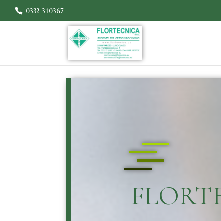
0332 310367
FLORT