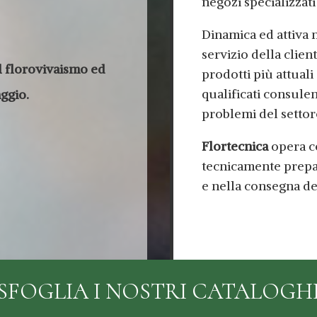
negozi specializzati
Dinamica ed attiva n
servizio della clie
il florovivaismo ed
prodotti più attuali
qualificati consulent
aggio.
problemi del settor
Flortecnica
opera c
tecnicamente prepar
e nella consegna de
SFOGLIA I NOSTRI CATALOGH