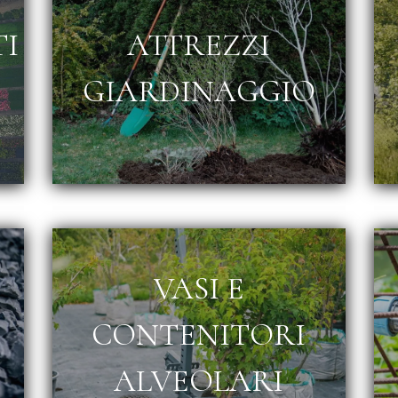
TI
ATTREZZI
GIARDINAGGIO
VASI E
E
CONTENITORI
ALVEOLARI