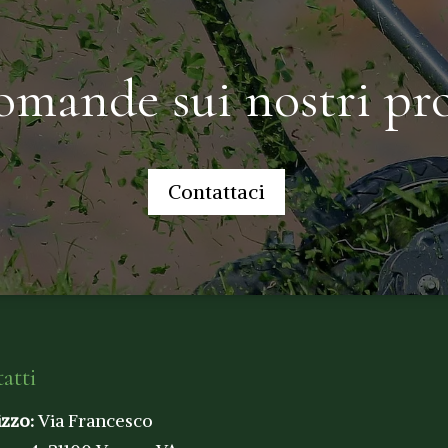
omande sui nostri pro
Contattaci
atti
izzo:
Via Francesco