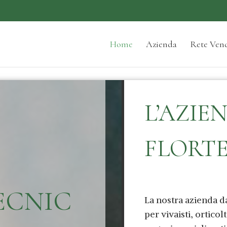
Home
Azienda
Rete Vend
L’AZIE
FLORT
ECNIC
La nostra azienda d
per vivaisti, orticol