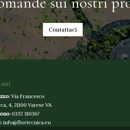
omande sui nostri pro
Contattaci
atti
izzo:
Via Francesco
ca, 4, 21100 Varese VA
fono:
0332 310367
l:
info@flortecnica.eu