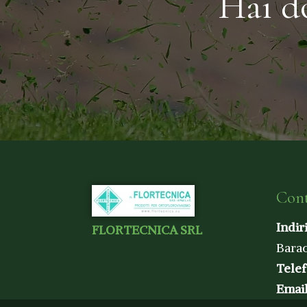
Hai d
Cont
Indir
FLORTECNICA SRL
Barac
Tele
Emai