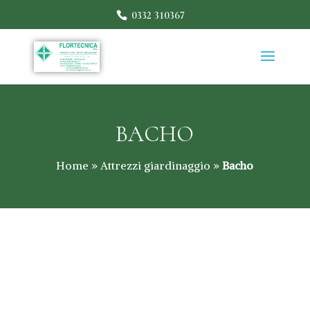
0332 310367
BACHO
Home
»
Attrezzi giardinaggio
»
Bacho