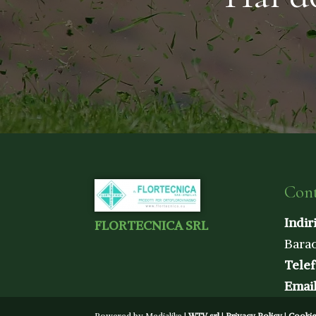
Cont
Indir
FLORTECNICA SRL
Barac
Tele
Emai
Powered by Medialike |
WTV srl
|
Privacy Policy
|
Cookie