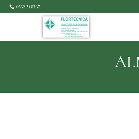
0332 310367
AL