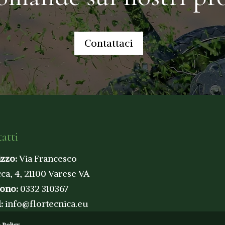
Contattaci
atti
izzo:
Via Francesco
ca, 4, 21100 Varese VA
fono:
0332 310367
l:
info@flortecnica.eu
 Policy