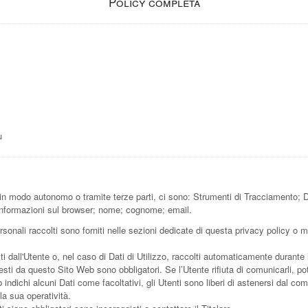
Policy completa
u
in modo autonomo o tramite terze parti, ci sono: Strumenti di Tracciamento; Dat
à); informazioni sul browser; nome; cognome; email.
sonali raccolti sono forniti nelle sezioni dedicate di questa privacy policy o me
i dall'Utente o, nel caso di Dati di Utilizzo, raccolti automaticamente durante
hiesti da questo Sito Web sono obbligatori. Se l’Utente rifiuta di comunicarli,
b indichi alcuni Dati come facoltativi, gli Utenti sono liberi di astenersi dal c
la sua operatività.