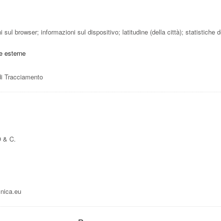
ni sul browser; informazioni sul dispositivo; latitudine (della città); statistich
me esterne
 di Tracciamento
 & C.
cnica.eu