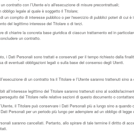
 un contratto con l’Utente e/o all'esecuzione di misure precontrattuali;
obbligo legale al quale è soggetto il Titolare;
i un compito di interesse pubblico o per l'esercizio di pubblici poteri di cui è in
to del legittimo interesse del Titolare o di terzi.
 di chiarire la concreta base giuridica di ciascun trattamento ed in particolare
concludere un contratto.
i Dati Personali sono trattati e conservati per il tempo richiesto dalla finalit
a di eventuali obbligazioni legali o sulla base del consenso degli Utenti.
all’esecuzione di un contratto tra il Titolare e l’Utente saranno trattenuti sino
ibili all’interesse legittimo del Titolare saranno trattenuti sino al soddisfacimen
o perseguito dal Titolare nelle relative sezioni di questo documento o contattando
Utente, il Titolare può conservare i Dati Personali più a lungo sino a quando 
Dati Personali per un periodo più lungo per adempiere ad un obbligo di legge o 
nali saranno cancellati. Pertanto, allo spirare di tale termine il diritto di acces
tati.