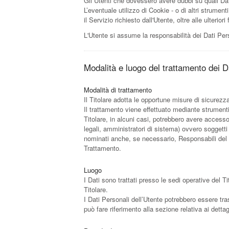
Gli Utenti che dovessero avere dubbi su quali Dati
L’eventuale utilizzo di Cookie - o di altri strument
il Servizio richiesto dall'Utente, oltre alle ulteri
L'Utente si assume la responsabilità dei Dati Pers
Modalità e luogo del trattamento dei Da
Modalità di trattamento
Il Titolare adotta le opportune misure di sicurezz
Il trattamento viene effettuato mediante strumenti 
Titolare, in alcuni casi, potrebbero avere access
legali, amministratori di sistema) ovvero soggetti 
nominati anche, se necessario, Responsabili del T
Trattamento.
Luogo
I Dati sono trattati presso le sedi operative del Ti
Titolare.
I Dati Personali dell’Utente potrebbero essere tras
può fare riferimento alla sezione relativa ai detta