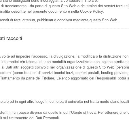
 siano obbligatori sono incoraggiati a contattare il Titolare.
i di tracciamento - da parte di questo Sito Web o dei titolari dei servizi terzi uti
ori finalità descritte nel presente documento e nella Cookie Policy.
onali di terzi ottenuti, pubblicati o condivisi mediante questo Sito Web.
ti raccolti
a volte ad impedire l’accesso, la divulgazione, la modifica o la distruzione non
informatici e/o telematici, con modalità organizzative e con logiche strettament
o ai Dati altri soggetti coinvolti nell’organizzazione di questo Sito Web (pers
esterni (come fornitori di servizi tecnici terzi, corrieri postali, hosting provi
rattamento da parte del Titolare. L’elenco aggiornato dei Responsabili potrà s
tolare ed in ogni altro luogo in cui le parti coinvolte nel trattamento siano locali
feriti in un paese diverso da quello in cui l’Utente si trova. Per ottenere ulteri
gli sul trattamento dei Dati Personali.